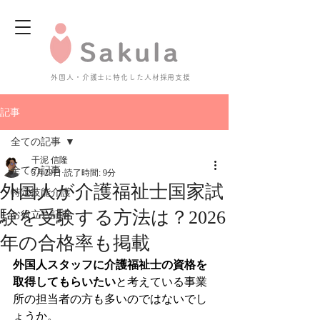
外国人・介護士に特化した人材採用支援
記事
全ての記事
干泥 信隆
全ての記事
5月29日
読了時間: 9分
外国人が介護福祉士国家試
特定技能介護
験を受験する方法は？2026
お役立ち記事
年の合格率も掲載
外国人スタッフに介護福祉士の資格を
取得してもらいたい
と考えている事業
所の担当者の方も多いのではないでし
ょうか。