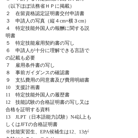
（以下ほぼ法務省ＨＰに掲載）
２　在留資格認定証明書交付申請書
３　申請人の写真（縦４cm×横３cm）
４　特定技能外国人の報酬に関する説
明書
５　特定技能雇用契約書の写し
６　申請人が十分に理解できる言語で
の記載も必要
７　雇用条件書の写し
８　事前ガイダンスの確認書
９　支払費用の同意書及び費用明細書
10　支援計画書
11　特定技能外国人の履歴書
12　技能試験の合格証明書の写し又は
合格を証明する資料
13　JLPT（日本語能力試験）N4以上も
しくはJFTの合格証明書
※技能実習生、EPA候補生は12、13が