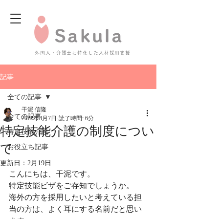
外国人・介護士に特化した人材採用支援
記事
全ての記事
干泥 信隆
全ての記事
2022年8月7日
読了時間: 6分
特定技能介護の制度につい
特定技能介護
て
お役立ち記事
更新日：
2月19日
こんにちは、干泥です。
特定技能ビザをご存知でしょうか。
海外の方を採用したいと考えている担
当の方は、よく耳にする名前だと思い