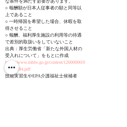
な条件を満たす必要があります。
○ 報酬額が日本人従事者の額と同等以
上であること
○ 一時帰国を希望した場合、休暇を取
得させること
○ 報酬、福利厚生施設の利用等の待遇
で差別的取扱いをしていないこと
出典：厚生労働省「新たな外国人材の
受入れについて」をもとに作成
https://www.mhlw.go.jp/content/12000000/0
00488894.pdf
技能実習生やEPA介護福祉士候補者
（就労コース）の場合は所定の研修・
実習期間を経て初めて就労報酬が発生
しますが、特定技能「介護」の場合は
来日し就労した時点から法令に定めら
れた配置基準に基づいて就業し、報酬
が算定されることになります。