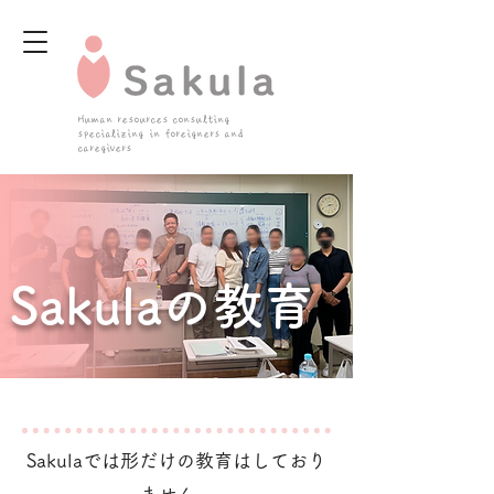
Human resources consulting
specializing in foreigners and
caregivers
Sakulaの教育
Sakulaでは形だけの教育はしており