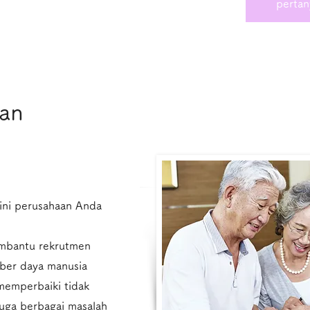
pertan
ian
ini perusahaan Anda
embantu rekrutmen
mber daya manusia
emperbaiki tidak
juga berbagai masalah