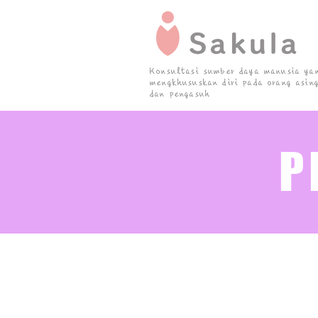
Konsultasi sumber daya manusia ya
mengkhususkan diri pada orang asin
dan pengasuh
P