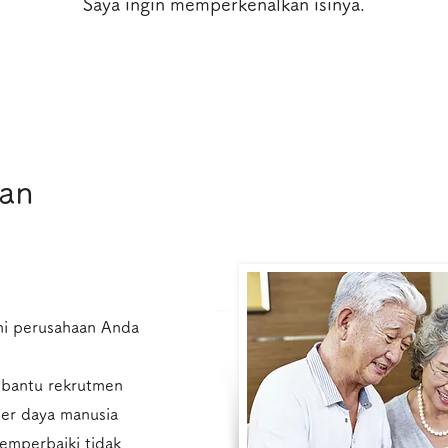
​Saya ingin memperkenalkan isinya.
ian
ni perusahaan Anda
mbantu rekrutmen
ber daya manusia
mperbaiki tidak