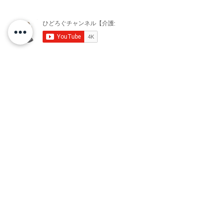
Profil
Perusahaan
Sakura Co., Ltd.
Sakura Co., Ltd.
Alamat: 5-4-12 Hiroo, Shibuya-ku, Tokyo
Gedung Taiseikoki lantai 4
Perwakilan Hidoro Nobutaka