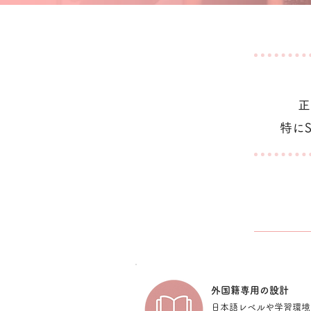
正
特に
​外国籍専用の設計
​日本語レベルや学習環