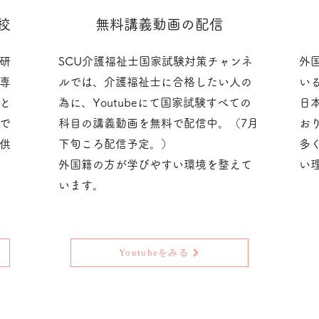
校
無料講義動画の配信
研
SCU介護福祉士国家試験対策チャンネ
外
専
ルでは、介護福祉士に合格したい人の
い
と
為に、Youtubeにて国家試験すべての
日
で
科目の
講義動画を無料で配信中。（7月
お
供
下旬ころ配信予定。）
多く
​外国籍の方が学びやすい環境を整えて
い
います。
Youtubeをみる